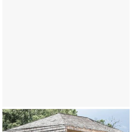
Tipologia:
Privater Wohnbau
Località:
Villandro
Completamento:
2017
Descrizione:
Costruzione casa
VIDEO ANSEHEN