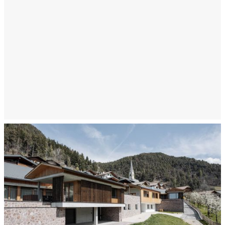
Typologie:
Privater Wohnbau
Lage:
Tisens
Fertigstellung:
2022
Beschreibung:
3 neue Wohnhäuser