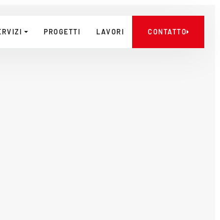
ERVIZI
PROGETTI
LAVORI
CONTATTO